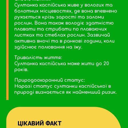
Султанка каспійська живе у вологих та
болотних місцевостях, де вона впевнено
рухається крізь зарості та заломи
рослин. Вона також володіє здатністю
плавати та стрибати по плаваючих
листках та стеблах рослин. Зазвичай
активна вночі та в ранкові години, коли
здійснює полювання на їжу.
Тривалість життя:
Султанка каспійська може жити до 20
років.
Природоохоронний статус:
Наразі статус султанки каспійської в
природі визнається як найменший ризик.
ЦІКАВИЙ ФАКТ