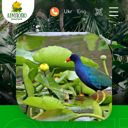
Ukr
Eng