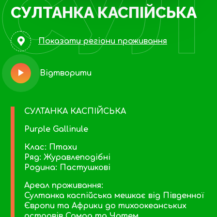
СУЛ
СУЛТАНКА КАСПІЙСЬКА
Показати регіони проживання
Відтворити
СУЛТАНКА КАСПІЙСЬКА
Purple Gallinule
Клас: Птахи
Ряд: Журавлеподібні
Родина: Пастушкові
Ареал проживання:
Султанка каспійська мешкає від Південної
Європи та Африки до тихоокеанських
островів Самоа та Чатем.