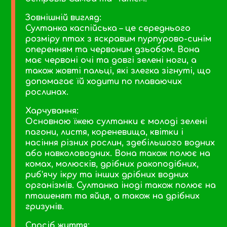
Зовнішній вигляд:
Султанка каспійська – це середнього
розміру птах з яскравим пурпурово-синім
оперенням та червоним дзьобом. Вона
має червоні очі та довгі зелені ноги, а
також жовті пальці, які злегка зігнуті, що
допомагає їй ходити по плаваючих
рослинах.
Харчування:
Основною їжею султанки є молоді зелені
пагони, листя, кореневища, квітки і
насіння різних рослин, здебільшого водних
або навколоводних. Вона також полює на
комах, молюсків, дрібних ракоподібних,
риб’ячу ікру та інших дрібних водних
організмів. Султанка іноді також полює на
пташенят та яйця, а також на дрібних
гризунів.
Спосіб життя: