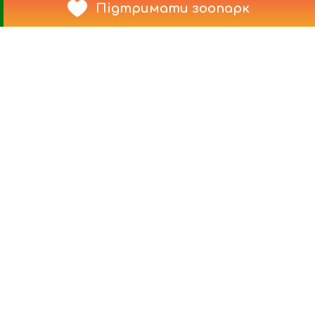
Підтримати зоопарк
Квитки
Як доїхати
Акції та знижки
Як стати патроном